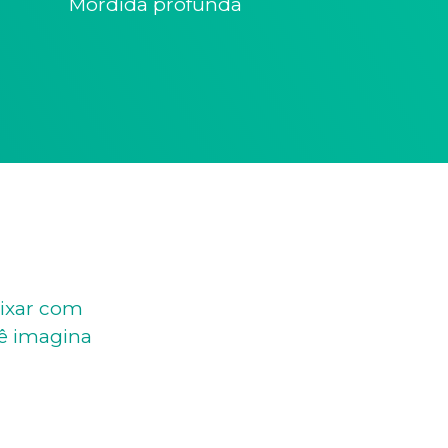
Mordida profunda
eixar com
ê imagina