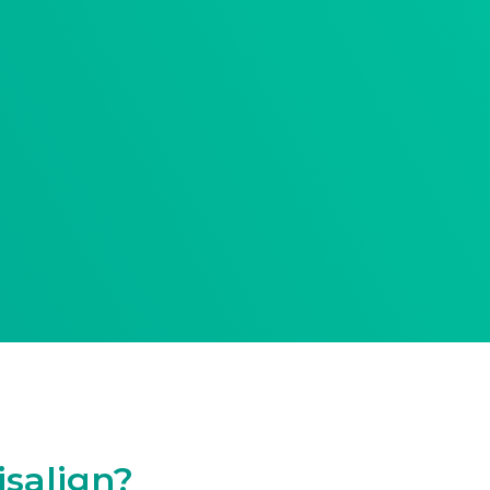
isalign?