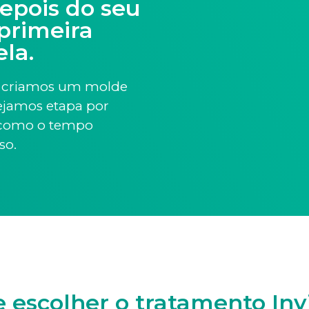
depois do seu
primeira
ela.
o, criamos um molde
nejamos etapa por
m como o tempo
so.
 escolher o tratamento Inv